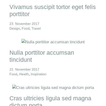
Vivamus suscipit tortor eget felis
porttitor
23. November 2017
Design
,
Food
,
Travel
Nulla porttitor accumsan
tincidunt
22. November 2017
Food
,
Health
,
Inspiration
Cras ultricies ligula sed magna
dictum porta